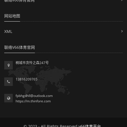
网站地图
XML
联络V66体育官网
桐城市贪怜之森247号
13816209765
fpbhgdhll@outlook.com
https://m.thinfore.com
© 2023 - All Rights Reserved
v66体育平台