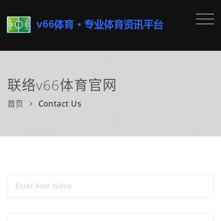
联络v66体育官网
首页
Contact Us